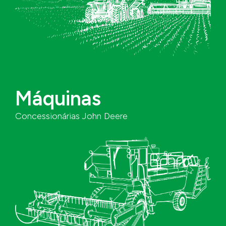
à Atenção da
Saúde da Pessoa
com Deficiência
Máquinas
Sobre a Instituição
Concessionárias John Deere
Nome da
CNPJ
Instituição
Contato
Telefone