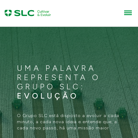
ENVI
FALE
CONOSCO
Nome
SEU
E-mail
UMA PALAVRA
REPRESENTA O
PROJ
Telefone
GRUPO SLC:
EVOLUÇÃO
Cidade / Estado
O Grupo SLC está disposto a evoluir a cada
minuto, a cada nova ideia e entende que, a
Sua mensagem
cada novo passo, há uma missão maior