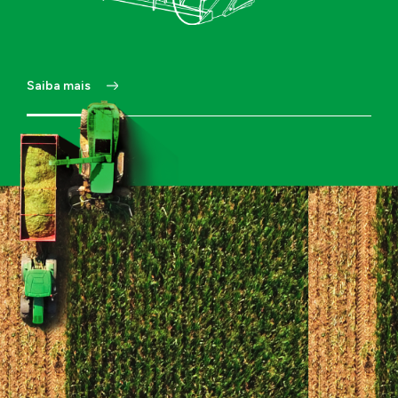
Site
Cidade -
Estado
Saiba mais
Endereço
Sobre o Projeto