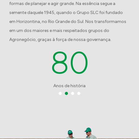
Resumo do projeto
formas de planejar e agir grande. Na essência segue a
semente daquele 1945, quando o Grupo SLC foi fundado
em Horizontina, no Rio Grande do Sul. Nos transformamos
Arquivo do Projeto
em um dos maiores e mais respeitados grupos do
Agronegócio, graças à força de nossa governança.
80
O tamanho máximo permitido é de 5MB
Formatos permitidos: .pdf, .doc, .docx,
.ppt e .pptx
Anos de história
Tipo de incentivo
Fundo da
Lei de
Criança
Incentivo
à Cultura