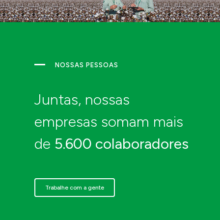
Fundo do
Lei do
Idoso
Sport
PRONON
PRONAS
NOSSAS PESSOAS
Juntas, nossas
empresas somam mais
de
5.600 colaboradores
Enviar projeto
Trabalhe com a gente