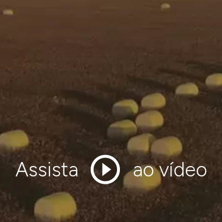
de sua
Para analisarmos a
apoia, por meio do
formulário a segu
 instituições sem
projeto.
 recursos oriundos
 como:
 ao Adolescente
tivo ao Esporte
Assista
ao vídeo
de Apoio à Atenção
de Apoio à Atenção da
ncia