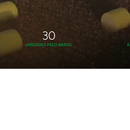
Sobre a Instituição
48
UNIDADES PELO BRASIL
A
Nome da Instituição
Contato
Site