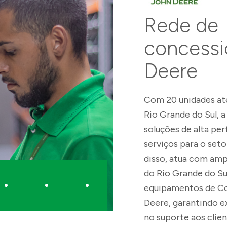
Rede de
concessi
Deere
Lei de Incentivo à Cul
Com 20 unidades at
Rio Grande do Sul, 
Lei do Sport
soluções de alta pe
serviços para o seto
PRONAS
disso, atua com am
do Rio Grande do Su
equipamentos de Co
Deere, garantindo e
no suporte aos clie