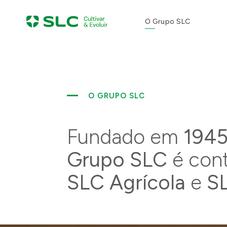
FALE
O Grupo SLC
ENVI
CON
SEU
O GRUPO SLC
Fundado em
194
PRO
Grupo SLC
é cont
SLC Agrícola
e
S