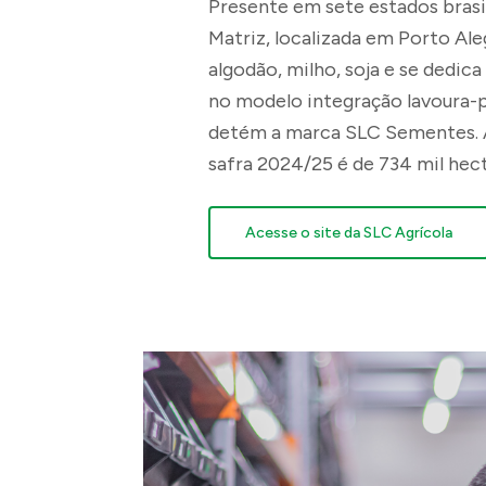
Presente em sete estados brasil
Público-Alvo
Matriz, localizada em Porto Ale
algodão, milho, soja e se dedica
no modelo integração lavoura
detém a marca SLC Sementes. A
Locais de abrangência
safra 2024/25 é de 734 mil hec
Acesse o site da SLC Agrícola
Resumo do projeto
Arquivo do Projeto
O tamanho máximo permitido é de 5MB
Formatos permitidos: .pdf, .doc, .docx, .ppt e .pptx