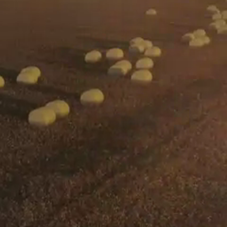
 solicitação, preencha o
Contatos de
ir com as informações do
nossas empresas
SLC AGRÍCOLA
SLC MÁQUINAS