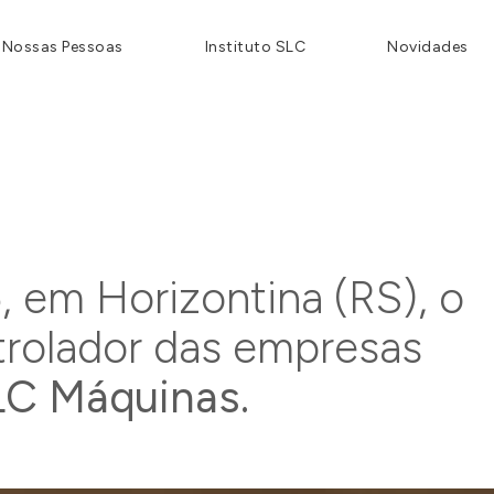
Nossas Pessoas
Instituto SLC
Novidades
E
OSCO
5
, em Horizontina (RS), o
JETO
rolador das empresas
LC Máquinas.