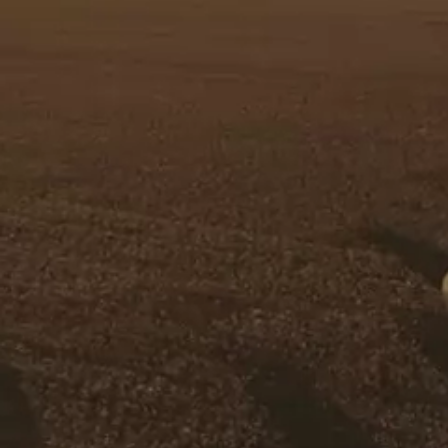
O Grupo SLC, consciente 
Responsabilidade Social, 
Instituto SLC, projetos de
fins lucrativos, utilizando
de incentivos fiscais, tais
Fundos de Apoio à Criança e
Lei de Incentivo à Cultura
Fundo do Idoso• Lei de Incen
Pronon – Programa Nacional 
Oncológica
Pronas – Programa Nacional 
Saúde da Pessoa com Deficiê