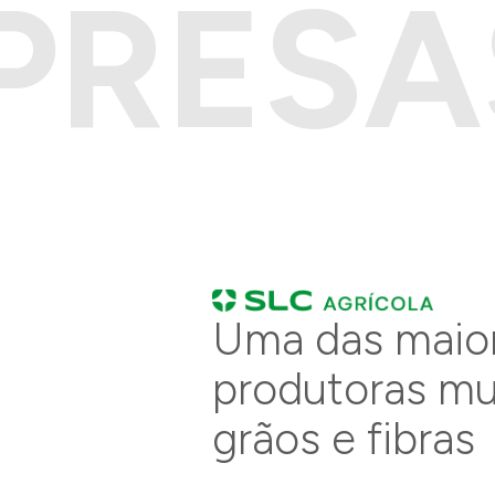
PRESA
Endereço
Uma das maio
Sobre o Projeto
produtoras mu
grãos e fibras
Nome do Projeto