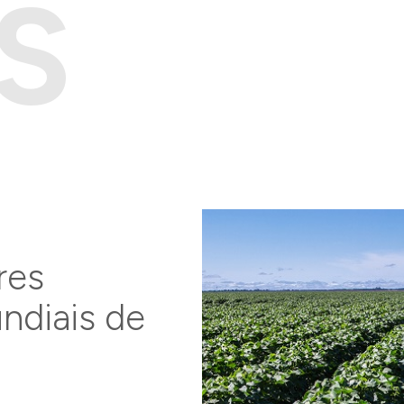
S
res
ndiais de
Objetivo geral