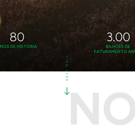
80
4.89
NOS DE HISTÓRIA
BILHÕES DE
FATURAMENTO AN
CNPJ
VEJA MAIS
NO
Telefone
Cidade - Estado