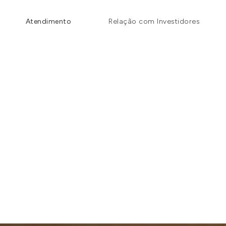
Atendimento
Relação com Investidores
Nossa localização
PORTO ALEGRE
Av. Nilo Peçanha, 2900, sala 301 Bairro
Boa Vista / Porto Alegre / RS
Veja no mapa
(51) 3230 7700