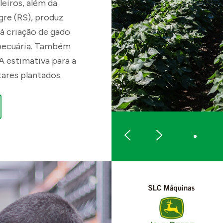
eiros, além da
Número projetado de pess
gre (RS), produz
 à criação de gado
-pecuária. Também
 estimativa para a
ODS co-relacionados
tares plantados.