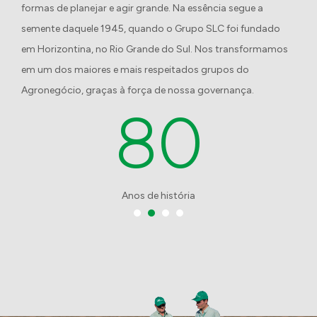
Resumo do projeto
formas de planejar e agir grande. Na essência segue a
semente daquele 1945, quando o Grupo SLC foi fundado
em Horizontina, no Rio Grande do Sul. Nos transformamos
Arquivo do Projeto
em um dos maiores e mais respeitados grupos do
Agronegócio, graças à força de nossa governança.
80
O tamanho máximo permitido é de 5MB
Formatos permitidos: .pdf, .doc, .docx,
.ppt e .pptx
Anos de história
Tipo de incentivo
Fundo da
Lei de
Criança
Incentivo
à Cultura