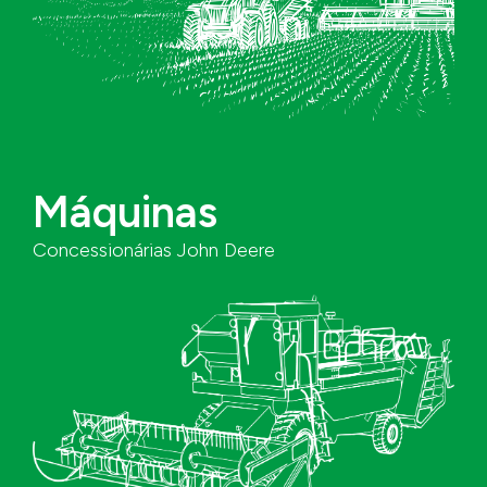
à Atenção da
Saúde da Pessoa
com Deficiência
Máquinas
Sobre a Instituição
Concessionárias John Deere
Nome da
CNPJ
Instituição
Contato
Telefone