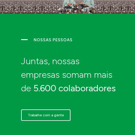
Fundo do
Lei do
Idoso
Sport
PRONON
PRONAS
NOSSAS PESSOAS
Juntas, nossas
empresas somam mais
de
5.600 colaboradores
Enviar projeto
Trabalhe com a gente