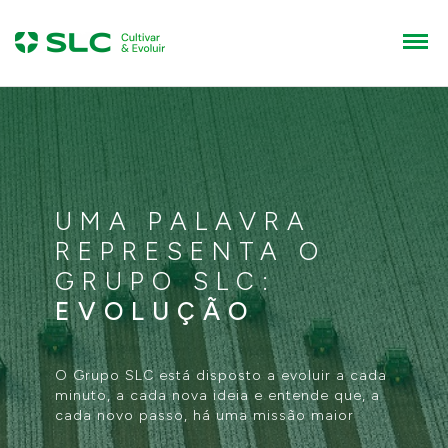
ENVI
FALE
CONOSCO
Nome
SEU
E-mail
UMA PALAVRA
REPRESENTA O
PROJ
Telefone
GRUPO SLC:
EVOLUÇÃO
Cidade / Estado
O Grupo SLC está disposto a evoluir a cada
minuto, a cada nova ideia e entende que, a
Sua mensagem
cada novo passo, há uma missão maior