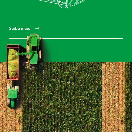
Site
Cidade -
Estado
Saiba mais
Endereço
Sobre o Projeto