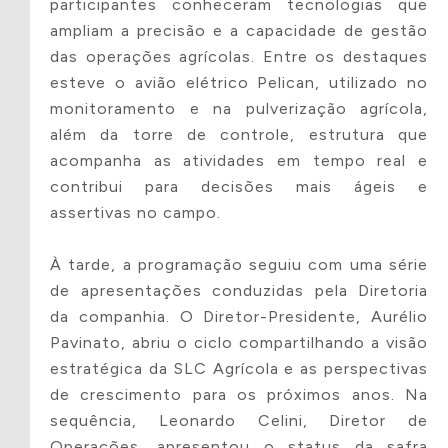
à Atenção da
participantes conheceram tecnologias que
Saúde da Pessoa
ampliam a precisão e a capacidade de gestão
com Deficiência
das operações agrícolas. Entre os destaques
esteve o avião elétrico Pelican, utilizado no
monitoramento e na pulverização agrícola,
além da torre de controle, estrutura que
acompanha as atividades em tempo real e
Sobre a Instituição
contribui para decisões mais ágeis e
assertivas no campo.
À tarde, a programação seguiu com uma série
Nome da
CNPJ
Instituição
de apresentações conduzidas pela Diretoria
da companhia. O Diretor-Presidente, Aurélio
Pavinato, abriu o ciclo compartilhando a visão
estratégica da SLC Agrícola e as perspectivas
de crescimento para os próximos anos. Na
Contato
Telefone
sequência, Leonardo Celini, Diretor de
Operações, apresentou o status da safra