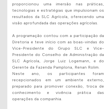
O Grupo SLC,
Para
proporcionou uma imersão nas práticas,
consciente de
analisarmos
tecnologias e estratégias que impulsionam os
resultados da SLC Agrícola, oferecendo uma
sua
a
Enviar mensagem
visão aprofundada das operações agrícolas.
Responsabilidade
solicitação,
Social, apoia, por
preencha o
A programação contou com a participação da
meio do Instituto
formulário a
Diretoria e teve início com as boas-vindas do
Vice-Presidente do Grupo SLC e Vice-
SLC, projetos de
seguir com
Presidente do Conselho de Administração da
instituições sem
as
SLC Agrícola, Jorge Luiz Logemann, e do
fins lucrativos,
informações
Gerente da Fazenda Pamplona, Renan Rolim.
utilizando
do projeto.
Neste ano, os participantes foram
recursos
recepcionados em um ambiente externo,
preparado para promover conexão, troca de
oriundos de
conhecimento e vivência prática das
incentivos fiscais,
operações da companhia.
tais como: