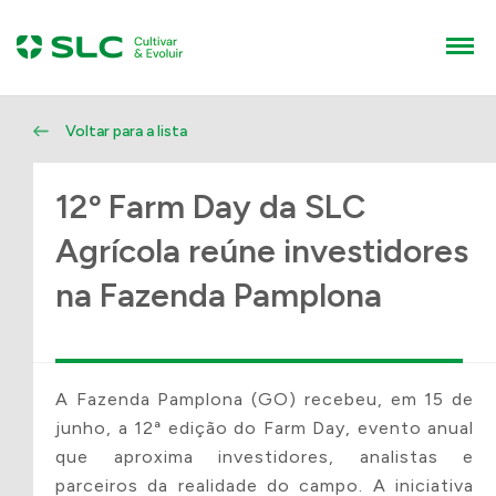
ENVI
FALE
CONOSCO
Nome
Voltar para a lista
SEU
12º Farm Day da SLC
E-mail
Agrícola reúne investidores
PROJ
na Fazenda Pamplona
Telefone
Cidade / Estado
A Fazenda Pamplona (GO) recebeu, em 15 de
junho, a 12ª edição do Farm Day, evento anual
Sua mensagem
que aproxima investidores, analistas e
parceiros da realidade do campo. A iniciativa