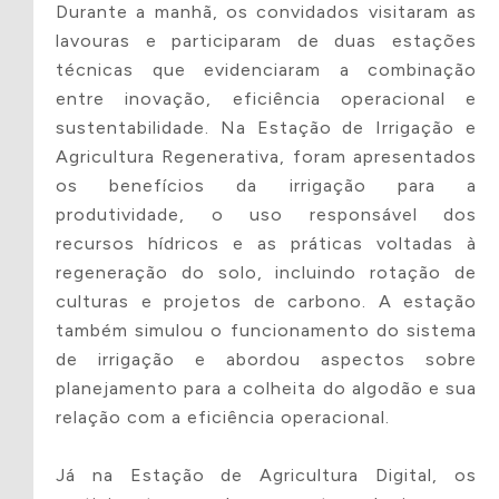
Durante a manhã, os convidados visitaram as
lavouras e participaram de duas estações
Fundos de Apoio à
técnicas que evidenciaram a combinação
Criança e ao
entre inovação, eficiência operacional e
Adolescente
sustentabilidade. Na Estação de Irrigação e
Lei de Incentivo à
Agricultura Regenerativa, foram apresentados
Cultura
os benefícios da irrigação para a
Fundo do Idoso•
produtividade, o uso responsável dos
Lei de Incentivo ao
recursos hídricos e as práticas voltadas à
Esporte
regeneração do solo, incluindo rotação de
Pronon –
culturas e projetos de carbono. A estação
Programa
também simulou o funcionamento do sistema
Nacional de Apoio
de irrigação e abordou aspectos sobre
à Atenção
planejamento para a colheita do algodão e sua
Oncológica
relação com a eficiência operacional.
Pronas – Programa
Nacional de Apoio
Já na Estação de Agricultura Digital, os