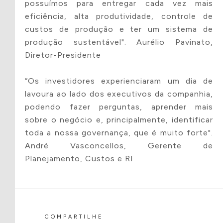
possuímos para entregar cada vez mais
Fundo do
Lei do
eficiência, alta produtividade, controle de
Idoso
Sport
custos de produção e ter um sistema de
produção sustentável". Aurélio Pavinato,
PRONON
PRONAS
Diretor-Presidente
“Os investidores experienciaram um dia de
lavoura ao lado dos executivos da companhia,
podendo fazer perguntas, aprender mais
sobre o negócio e, principalmente, identificar
toda a nossa governança, que é muito forte".
André Vasconcellos, Gerente de
Enviar projeto
Planejamento, Custos e RI
COMPARTILHE