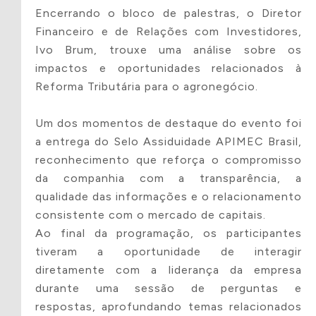
Encerrando o bloco de palestras, o Diretor
Financeiro e de Relações com Investidores,
Nome do
Objetivo
Ivo Brum, trouxe uma análise sobre os
Projeto
geral
impactos e oportunidades relacionados à
Reforma Tributária para o agronegócio.
Um dos momentos de destaque do evento foi
Público-
Número
Alvo
projetado
a entrega do Selo Assiduidade APIMEC Brasil,
de pessoas
reconhecimento que reforça o compromisso
impactadas
da companhia com a transparência, a
qualidade das informações e o relacionamento
consistente com o mercado de capitais.
Ao final da programação, os participantes
Locais de
ODS co-
abrangência
relacionados
tiveram a oportunidade de interagir
diretamente com a liderança da empresa
durante uma sessão de perguntas e
respostas, aprofundando temas relacionados